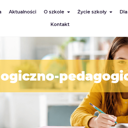
a
Aktualności
O szkole
Życie szkoły
Dla
Kontakt
ogiczno-pedagogi