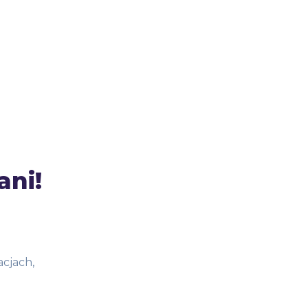
ani!
cjach,