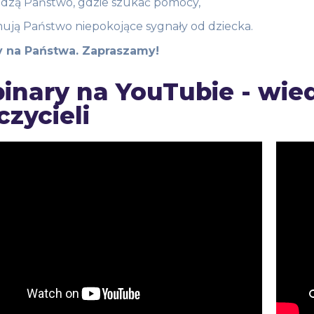
edzą Państwo, gdzie szukać pomocy,
ują Państwo niepokojące sygnały od dziecka.
 na Państwa. Zapraszamy!
inary na YouTubie - wie
zycieli