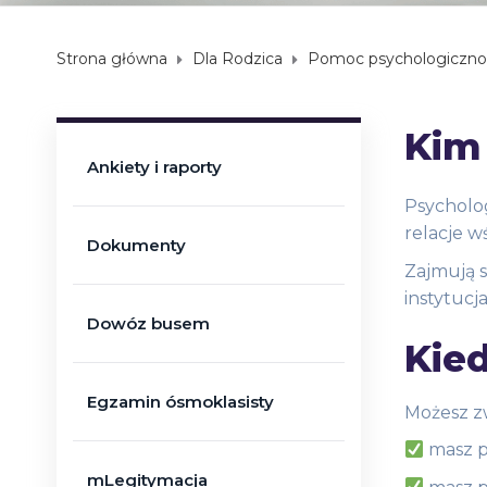
Strona główna
Dla Rodzica
Pomoc psychologiczno
Kim
Ankiety i raporty
Psycholog
relacje w
Dokumenty
Zajmują s
instytucj
Dowóz busem
Kie
Egzamin ósmoklasisty
Możesz zw
masz p
mLegitymacja