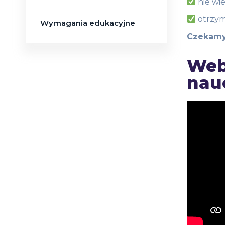
nie wi
otrzym
Wymagania edukacyjne
Czekamy
Web
nauc