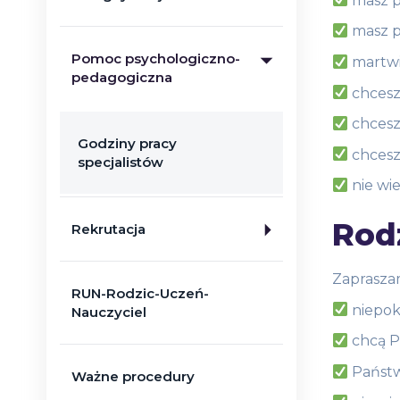
masz p
masz pr
Pomoc psychologiczno-
martwi
pedagogiczna
chcesz
chcesz
Godziny pracy
chcesz
specjalistów
nie wie
Rodz
Rekrutacja
Zapraszam
RUN-Rodzic-Uczeń-
niepok
Nauczyciel
chcą P
Państw
Ważne procedury