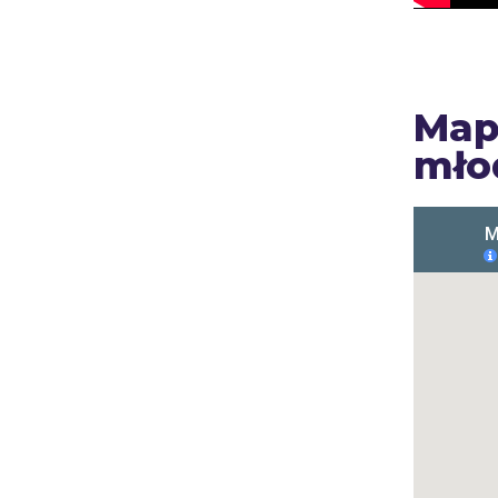
Map
mło