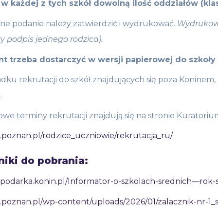
a w każdej z tych szkół dowolną ilość oddziałów (klas
ne podanie należy zatwierdzić i wydrukować.
Wydrukowa
y podpis jednego rodzica).
 trzeba dostarczyć w wersji papierowej do szkoły
ku rekrutacji do szkół znajdujących się poza Koninem,
.
we terminy rekrutacji znajdują się na stronie Kuratori
o.poznan.pl/rodzice_uczniowie/rekrutacja_ru/
niki do pobrania:
ospodarka.konin.pl/Informator-o-szkolach-srednich—rok
ko.poznan.pl/wp-content/uploads/2026/01/zalacznik-nr-