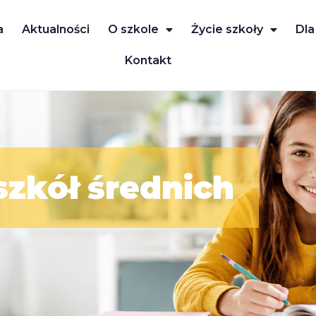
a
Aktualności
O szkole
Życie szkoły
Dla
Kontakt
szkół średnich