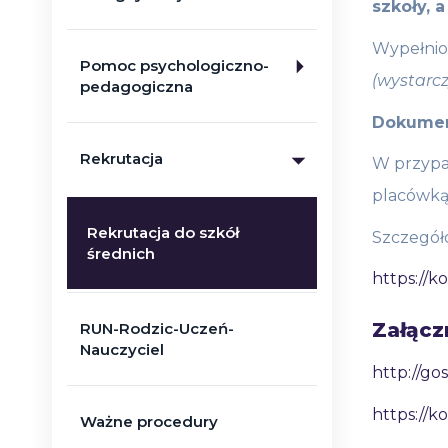
szkoły, 
Wypełnio
Pomoc psychologiczno-
(wystarcz
pedagogiczna
Dokument
Rekrutacja
W przypad
placówką
Rekrutacja do szkół
Szczegóło
średnich
https://k
Załącz
RUN-Rodzic-Uczeń-
Nauczyciel
http://g
https://
Ważne procedury