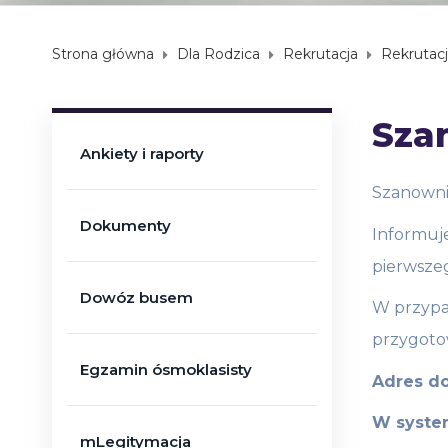
Strona główna
Dla Rodzica
Rekrutacja
Rekrutacj
Sza
Ankiety i raporty
Szanowni 
Dokumenty
Informuje
pierwsz
Dowóz busem
W przypa
przygotow
Egzamin ósmoklasisty
Adres d
W system
mLegitymacja