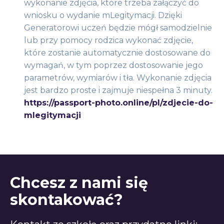
wykonanie zdjęcia, które trzeba załączyć do
wniosku o wydanie mLegitymacji. Dzięki
Generatorowi uczeń będzie mógł samodzielnie
lub przy pomocy rodzica wykonać zdjęcie,
które zostanie automatycznie dostosowane do
wymagań, w tym poprzez dostosowanie jego
parametrów, wymiarów i tła. Wykonanie zdjęcia
jest bardzo proste i zajmuje niespełna 3 minuty.
https://passport-photo.online/pl/zdjecie-do-
mlegitymacji
Chcesz z nami się
skontakować?