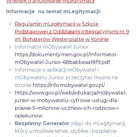
Wniosek o anulowanie mLegitymacji
Informacje na temat mLegitymacji:
Regulamin mLegitymacji w Szkole
Podstawowej z Oddziałami Integracyjnymi nr 9
im. Bohaterów Westerplatte w Koninie
Informator mObywatel Junior
https://dokumenty.men.gov.pl/Informator-
mObywatel-Junior-68babbeaa18f9.pdf
Informacje o aplikacji mObywatel i
mObywatelu Junior przeczytać można na
stronie
https://info.mobywatel.gov.pl/
https://www.gov.pl/web/edukacja/mobywatel-
junior-w-mobywatelu-cyfrowe-uslugi-dla-
prawie-5-milionow-uczniow-ich-rodzicow-i-
opiekunow
Bezpłatny Generator
zdjęć do mLegitymacji,
który umożliwia łatwe, szybkie i bezpłatne