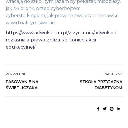
wracają do szkół, tym razem by pokazać młodzieży,
jak się bronić przed cyberhejtem,
cyberstalkingiem, jak prawnie zwalczać nienawiść
w wirtualnym świecie.
https://www.adwokatura.pl/z-zycia-nra/adwokaci-
rozjasniaja-prawo-zbliza-sie-koniec-akcji-
edukacyjnej/
POPRZEDNI
NASTĘPNY
PASOWANIE NA
SZKOŁA PRZYJAZNA
ŚWIETLICZAKA
DIABETYKOM