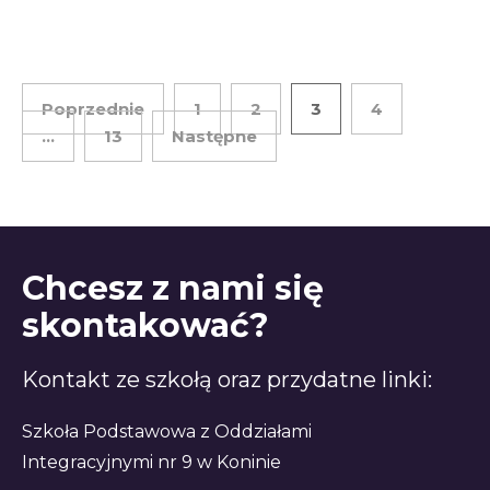
Poprzednie
1
2
3
4
…
13
Następne
Chcesz z nami się
skontakować?
Kontakt ze szkołą oraz przydatne linki:
Szkoła Podstawowa z Oddziałami
Integracyjnymi nr 9 w Koninie