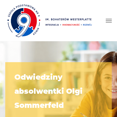
Odwiedziny
absolwentki Olgi
Sommerfeld