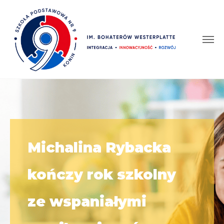
Michalina Rybacka
kończy rok szkolny
ze wspaniałymi