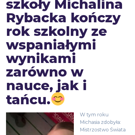
szkoły Michalina
Rybacka kończy
rok szkolny ze
wspaniałymi
wynikami
zarówno w
nauce, jak i
tańcu.
W tym roku
Michasia zdobyła:
Mistrzostwo Świata