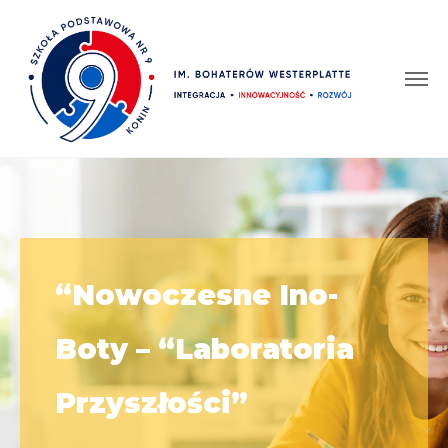
“Nowoczesne Ino-
Boty – “Laboratoria
Przyszłości”