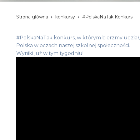
Strona główna
konkursy
#PolskaNaTak Konkurs
#PolskaNaTak konkurs, w którym bierzmy udział, 
Polska w oczach naszej szkolnej społeczności.
Wyniki już w tym tygodniu!