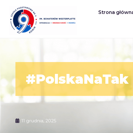
Strona główn
#PolskaNaTak
11 grudnia, 2025