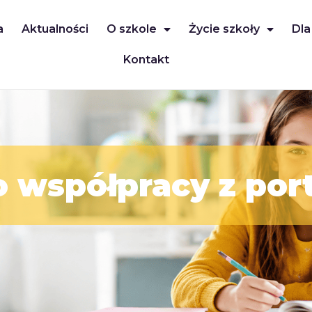
a
Aktualności
O szkole
Życie szkoły
Dla
Kontakt
o współpracy z por