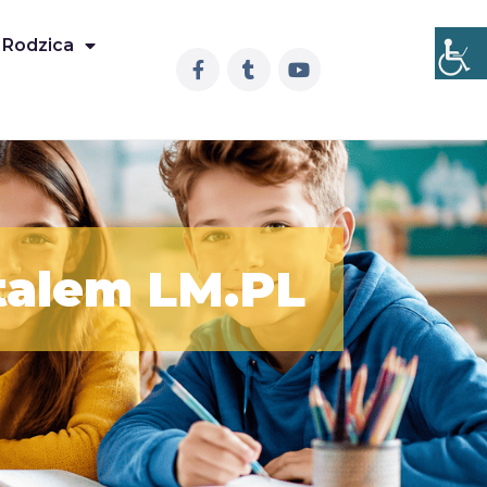
 Rodzica
talem LM.PL