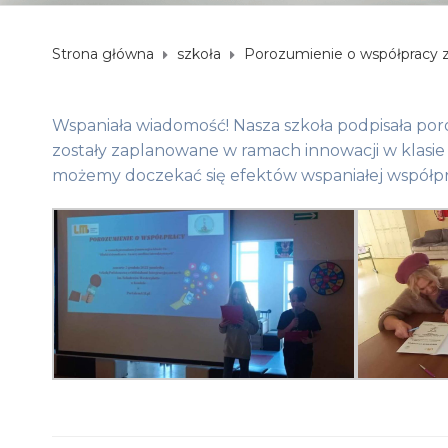
Strona główna
szkoła
Porozumienie o współpracy 
Wspaniała wiadomość! Nasza szkoła podpisała por
zostały zaplanowane w ramach innowacji w klasie
możemy doczekać się efektów wspaniałej współpr