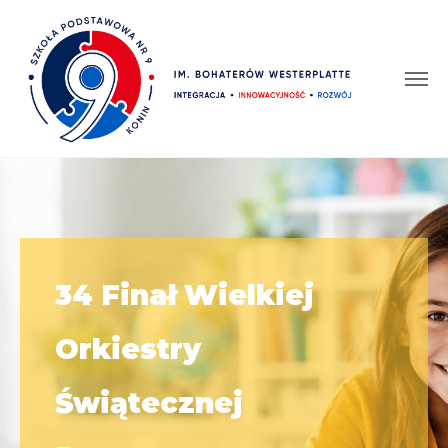
34 Finał Wielkiej
Orkiestry
Świątecznej