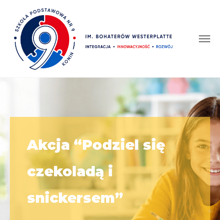
Akcja “Podziel się
czekoladą i
snickersem”