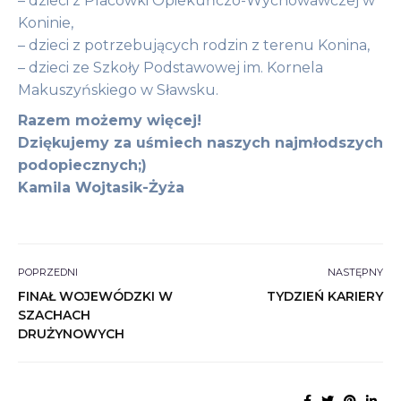
– dzieci z Placówki Opiekuńczo-Wychowawczej w
Koninie,
– dzieci z potrzebujących rodzin z terenu Konina,
– dzieci ze Szkoły Podstawowej im. Kornela
Makuszyńskiego w Sławsku.
Razem możemy więcej!
Dziękujemy za uśmiech naszych najmłodszych
podopiecznych;)
Kamila Wojtasik-Żyża
POPRZEDNI
NASTĘPNY
FINAŁ WOJEWÓDZKI W
TYDZIEŃ KARIERY
SZACHACH
DRUŻYNOWYCH