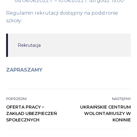
od 06.06.2022 r. – 10.06.2022 r. do godz. 15:00
Regulamin rekrutacji dostępny na podstronie
szkoły:
Rekrutacja
ZAPRASZAMY
POPRZEDNI
NASTĘPNY
OFERTA PRACY –
UKRAIŃSKIE CENTRUM
ZAKŁAD UBEZPIECZEŃ
WOLONTARIUSZY W
SPOŁECZNYCH
KONINIE