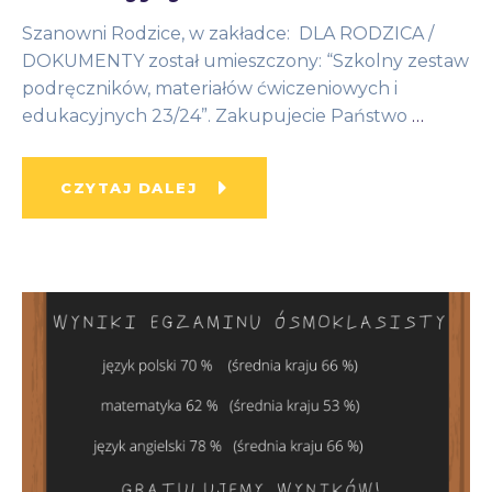
Szanowni Rodzice, w zakładce: DLA RODZICA /
DOKUMENTY został umieszczony: “Szkolny zestaw
podręczników, materiałów ćwiczeniowych i
edukacyjnych 23/24”. Zakupujecie Państwo
…
CZYTAJ DALEJ